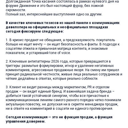
Долгожданная Точка касания состоялась в рамках нулевого дня на
форуме Движение и это был настоящий фурор, без ложной
скромности.
Полный зал, интереснейшие выступления одно за другим.
В качестве ключевых тезисов из нашей панели о коммуникациях
девелопера на официальных и неофициальных площадках
сегодня фиксируем следующее:
1. В кризис продают не обещания, а предсказуемость: покупатель
больше не ищет мечту — он ищет безопасность и факты. В подходе к
соцсетям отжила и привычная матрица контента, и знакомые
показатели, и устаревший tone of voice.
2. Ключевые антипаттерны 2026 года, которые превращаются в
триггеры: размытые формулировки, игнор и удаление негативных
комментариев, агрессивные продажные якоря. На смену им пришел
принцип радикальной честности, живые лица реальных сотрудников и
чёткие дедлайны в ответах, которые реально соблюсти.
3. Клиент не видит разницы между маркетингом, PR и отделом
продаж — он видит единый бренд. И важнейшая задача бренда –
добиться такой устойчивой синергии, чтобы все причастные к
коммуникационным линиям самого разного порядка четко понимали
актуальную повестку, не допуская ни в скрипте менеджера продаж,
ни в ответе на комментарий в соцсети ни единого противоречия.
Сегодня коммуникация — это не функция продаж, а функция
управления доверием.