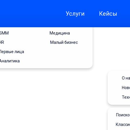
ORM+SERM
Застройщикам
Услуги
Кейсы
AI для недвижимости
Автодилерам
GEO
Отели и гостиницы
SMM
Медицина
HR
Малый бизнес
Первые лица
Аналитика
О н
Нов
Тех
Поиско
Класс