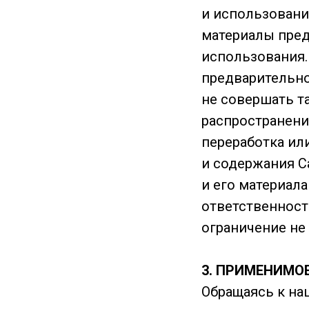
и использовани
материалы пре
использования.
предварительно
не совершать та
распространени
переработка ил
и содержания С
и его материал
ответственност
ограничение не
3. ПРИМЕНИМО
Обращаясь к наш