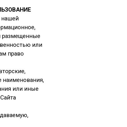
ЛЬЗОВАНИЕ
я нашей
ормационное,
 и размещенные
твенностью или
ам право
вторские,
е наименования,
ания или иные
 Сайта
едаваемую,