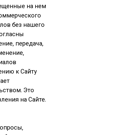
мещенные на нем
коммерческого
лов без нашего
согласны
ние, передача,
менение,
риалов
ению к Сайту
ает
ьством. Это
ления на Сайте.
вопросы,