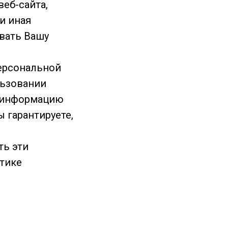
еб-сайта,
и иная
вать Вашу
ерсональной
льзовании
ю информацию
 гарантируете,
ть эти
тике