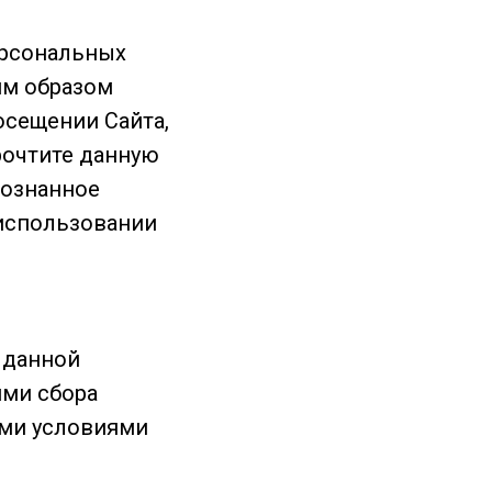
ерсональных
им образом
осещении Сайта,
рочтите данную
сознанное
использовании
 данной
ями сбора
ими условиями