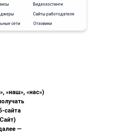
висы
Видеохостинги
нджеры
Сайты работодателя
ьные сети
Отзовики
, «наш», «нас»)
получать
б-сайта
 Сайт)
(далее —