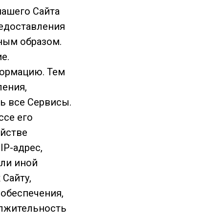
нашего Сайта
редоставления
ным образом.
е.
формацию. Тем
ления,
ь все Сервисы.
ссе его
ойстве
IP-адрес,
или иной
 Сайту,
 обеспечения,
олжительность