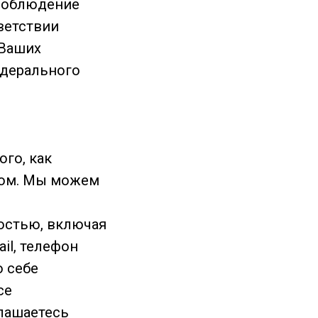
 соблюдение
ветствии
 Ваших
дерального
.
ого, как
том. Мы можем
остью, включая
il, телефон
о себе
се
лашаетесь