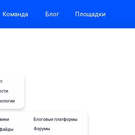
Команда
Блог
Площадки
ас
ости
нологии
вики
Блоговые платформы
Форумы
ифайды