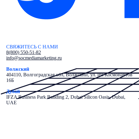
СВЯЖИТЕСЬ С НАМИ
8(800) 550-51-82
info@socmediamarketing.ru
Волжский
404110, Волгоградская обл, Волжский, ул. им Космонавтов
16Б
Дубай
IFZA Business Park Building 2, Dubai Silicon Oasis, Dubai,
UAE