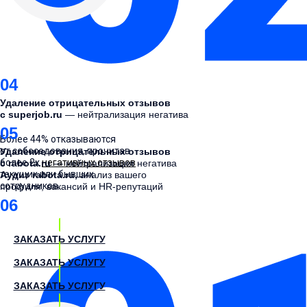
04
Удаление отрицательных отзывов
с superjob.ru
— нейтрализация негатива
05
Более 44% отказываются
от собеседования, прочитав
Удаление отрицательных отзывов
более 2х
негативных отзывов
с rabota.ru
— нейтрализация негатива
текущих или бывших
Аудит rabota.ru,
анализ вашего
сотрудников.
профиля, вакансий и HR-репутаций
06
ЗАКАЗАТЬ УСЛУГУ
ЗАКАЗАТЬ УСЛУГУ
ЗАКАЗАТЬ УСЛУГУ