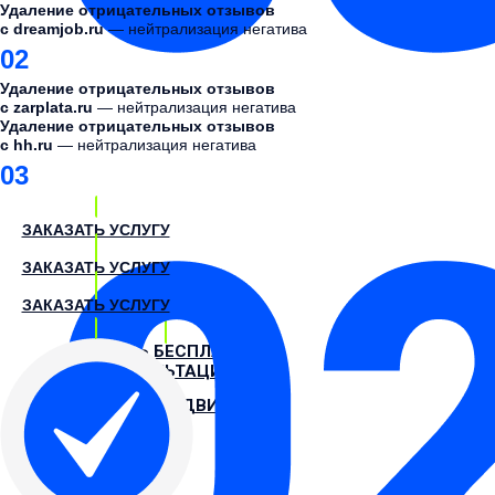
чтобы в вашу команду хотели попасть.
Удаление отрицательных отзывов
Анализируем обратную связь
с dreamjob.ru
— нейтрализация негатива
02
Работаем с отзывами негатив
Удаление отрицательных отзывов
с zarplata.ru
— нейтрализация негатива
Минимизируем влияние негатива
Удаление отрицательных отзывов
с hh.ru
— нейтрализация негатива
Усиливаем положительный фон
03
Rabota.ru
Dreamjob.ru
ЗАКАЗАТЬ УСЛУГУ
Zarplata
ЗАКАЗАТЬ УСЛУГУ
Superjob
ЗАКАЗАТЬ УСЛУГУ
HH.ru
ЗАКАЗАТЬ БЕСПЛАТНУЮ
КОНСУЛЬТАЦИЮ
ЗАКАЗАТЬ ПРОДВИЖЕНИЕ