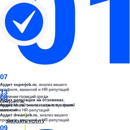
07
Аудит superjob.ru
, анализ вашего
профиля, вакансий и HR-репутаций
13
08
Усиление позиций среди
Аудит репутации на отзовиках
,
конкурентов
проверка рейтиинга и отзывов о вашей
Аудит hh.ru
, анализ вашего профиля,
компании
вакансий и HR-репутаций
Аудит dreamjob.ru
, анализ вашего
профиля, вакансий и HR-репутаций
ЗАКАЗАТЬ УСЛУГУ
09