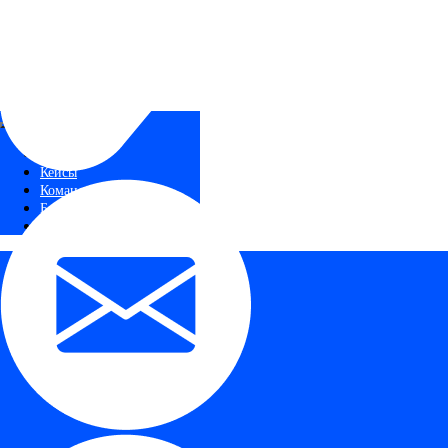
Услуги
Кейсы
О нас
Команда
Новости
Блог
Площадки
Технологии
Автодилерам
Первые лица
HR
SMM
Аналитика
Малый бизнес