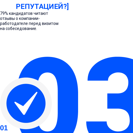
РЕПУТАЦИЕЙ?]
79% кандидатов читают
отзывы о компании-
работодателе перед визитом
на собеседование.
Мы выстраиваем и
управляем репутацией
работодателя на HR-
платф
|
Покажем сильные стороны бренда
работодателя, скорректируем описание
компании и вакансий, настроим
коммуникацию с соискателями. Поможем
01
выстроить цифровую репутацию так,