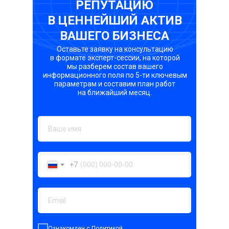
РЕПУТАЦИЮ
В ЦЕННЕЙШИЙ АКТИВ
ВАШЕГО БИЗНЕСА
Оставьте заявку на консультацию
в формате эксперт-сессии, на которой
мы разберем состав вашего
информационного поля по 5-ти ключевым
параметрам и составим план работ
на ближайший месяц.
+7
Ознакомлен с
Политикой