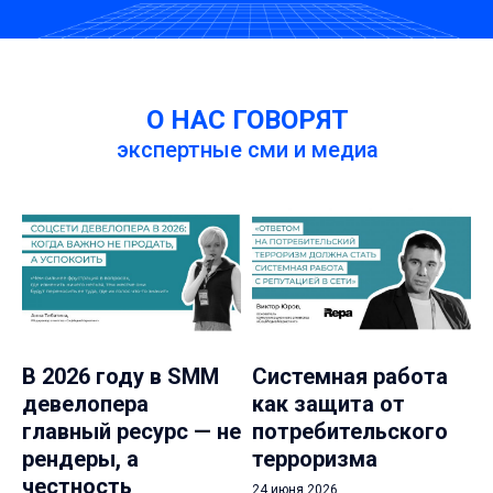
О НАС ГОВОРЯТ
экспертные сми и медиа
В 2026 году в SMM
Системная работа
девелопера
как защита от
главный ресурс — не
потребительского
рендеры, а
терроризма
честность
24 июня 2026