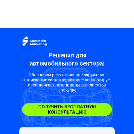
Решения для
автомобильного сектора
|
Обеспечим репутационное окружение
в поисковых системах, которое конвертирует
и продвигает потенциальных клиентов
к покупке
ПОЛУЧИТЬ БЕСПЛАТНУЮ
КОНСУЛЬТАЦИЮ