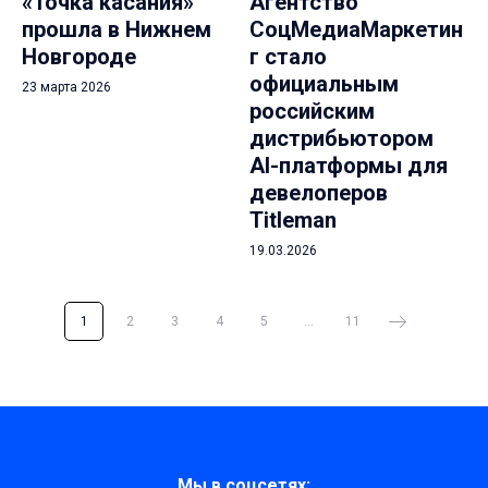
«Точка касания»
Агентство
прошла в Нижнем
СоцМедиаМаркетин
Новгороде
г стало
официальным
23 марта 2026
российским
дистрибьютором
AI-платформы для
девелоперов
Titleman
19.03.2026
1
2
3
4
5
...
11
Мы в соцсетях: