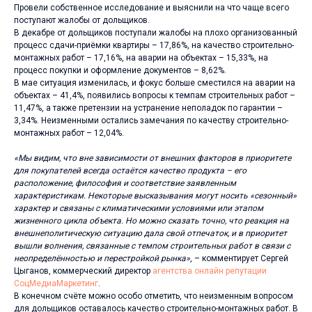
Провели собственное исследование и выяснили на что чаще всего
поступают жалобы от дольщиков.
В декабре от дольщиков поступали жалобы на плохо организованный
процесс сдачи-приёмки квартиры – 17,86%, на качество строительно-
монтажных работ – 17,16%, на аварии на объектах – 15,33%, на
процесс покупки и оформление документов – 8,62%.
В мае ситуация изменилась, и фокус больше сместился на аварии на
объектах – 41,4%, появились вопросы к темпам строительных работ –
11,47%, а также претензии на устранение неполадок по гарантии –
3,34%. Неизменными остались замечания по качеству строительно-
монтажных работ – 12,04%.
«Мы видим, что вне зависимости от внешних факторов в приоритете
для покупателей всегда остаётся качество продукта – его
расположение, философия и соответствие заявленным
характеристикам. Некоторые высказывания могут носить «сезонный»
характер и связаны с климатическими условиями или этапом
жизненного цикла объекта. Но можно сказать точно, что реакция на
внешнеполитическую ситуацию дала свой отпечаток, и в приоритет
вышли волнения, связанные с темпом строительных работ в связи с
неопределённостью и перестройкой рынка»
, – комментирует Сергей
Цыганов, коммерческий директор
агентства онлайн репутации
СоцМедиаМаркетинг
.
В конечном счёте можно особо отметить, что неизменным вопросом
для дольщиков оставалось качество строительно-монтажных работ. В