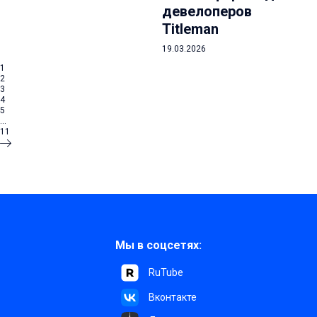
девелоперов
Titleman
19.03.2026
1
2
3
4
5
...
11
Мы в соцсетях:
RuTube
Вконтакте