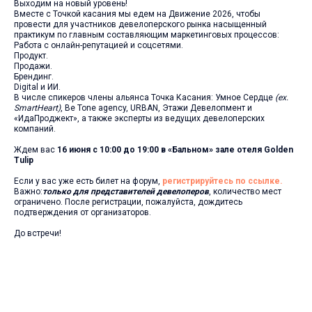
Выходим на новый уровень!
Вместе с Точкой касания мы едем на Движение 2026, чтобы
провести для участников девелоперского рынка насыщенный
практикум по главным составляющим маркетинговых процессов:
Работа с онлайн-репутацией и соцсетями.
Продукт.
Продажи.
Брендинг.
Digital и ИИ.
В числе спикеров члены альянса Точка Касания:
Умное Сердце
(ex.
SmartHeart)
, Be Tone agency, URBAN, Этажи Девелопмент и
«ИдаПроджект», а также эксперты из ведущих девелоперских
компаний.
Ждем вас
16 июня с 10:00 до 19:00 в «Бальном» зале отеля
Golden
Tulip
Если у вас уже есть билет на форум,
регистрируйтесь по ссылке.
Важно:
только для представителей девелоперов
, количество мест
ограничено. После регистрации, пожалуйста, дождитесь
подтверждения от организаторов.
До встречи!