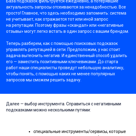
База подсказок фильтруется ежедневно, а потерявшие
актуальность запросы отсеиваются за ненадобностью. Все
просто! Главное, что здесь необходимо запомнить: система
не учитывает, как отражается тот или иной запрос
на репутации. Поэтому фразы «скандал» или «негативные
отзывы» могут легко встать в один запрос с вашим брендом.
Теперь разберем, как с помощью поисковых подсказок
управлять репутацией в сети. Предположим, у нас стоит
задача вытеснить негатив. И единственный способ удалить
его — заместить позитивными ключевиками. До старта
работ наши специалисты проведут небольшую аналитику,
чтобы понять, с помощью каких не менее популярных
запросов мы сможем решить задачу.
Далее — выбор инструмента. Справиться с негативными
подсказками можно несколькими путями:
специальные инструменты/сервисы, которые